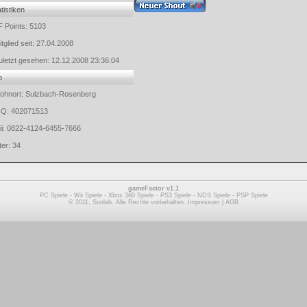
tistiken
F Points:
5103
tglied seit:
27.04.2008
uletzt gesehen:
12.12.2008 23:36:04
o
ohnort: Sulzbach-Rosenberg
CQ: 402071513
ii: 0822-4124-6455-7666
ter:
34
gameFactor v1.1
PC Spiele
-
Wii Spiele
-
Xbox 360 Spiele
-
PS3 Spiele
-
NDS Spiele
-
PSP Spiele
© 2011, Sunlab. Alle Rechte vorbehalten.
Impressum
|
AGB