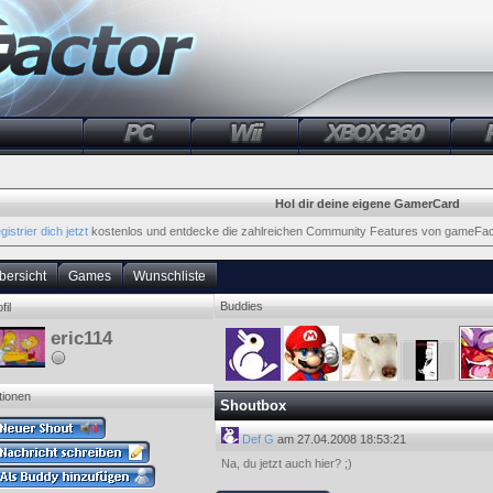
Hol dir deine eigene GamerCard
gistrier dich jetzt
kostenlos und entdecke die zahlreichen Community Features von gameFac
bersicht
Games
Wunschliste
Buddies
fil
eric114
tionen
Shoutbox
Def G
am 27.04.2008 18:53:21
Na, du jetzt auch hier? ;)