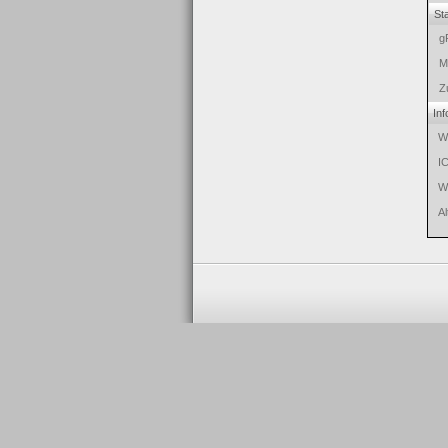
Sta
g
Mi
Z
Inf
W
I
W
Al