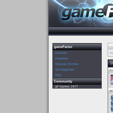
gameFactor
Reviews
Re
Previews
Ü
Release Termine
Schnäppchen
Pro
FAQ
Community
gF Games:
2477
Ak