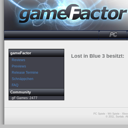
gameFactor
Lost in Blue 3 besitzt:
Reviews
Previews
Release Termine
Schnäppchen
FAQ
Community
gF Games:
2477
PC Spiele
-
Wii Spiele
-
Xbox
© 2011, Sunlab. A