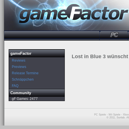
gameFactor
Lost in Blue 3 wünscht
Reviews
Previews
Release Termine
Schnäppchen
FAQ
Community
gF Games:
2477
PC Spiele
-
Wii Spiele
-
Xbox
© 2011, Sunlab. A