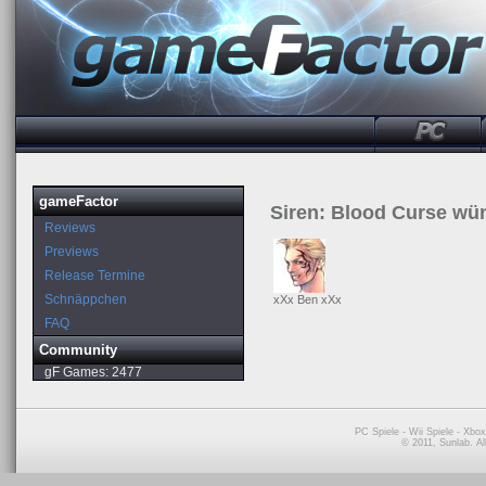
gameFactor
Siren: Blood Curse wün
Reviews
Previews
Release Termine
Schnäppchen
xXx Ben xXx
FAQ
Community
gF Games:
2477
PC Spiele
-
Wii Spiele
-
Xbox
© 2011, Sunlab. A