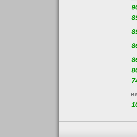
9
8
8
8
8
8
7
Be
1