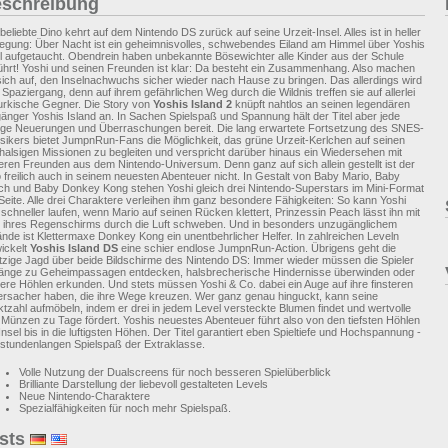
schreibung
beliebte Dino kehrt auf dem Nintendo DS zurück auf seine Urzeit-Insel. Alles ist in heller
egung: Über Nacht ist ein geheimnisvolles, schwebendes Eiland am Himmel über Yoshis
l aufgetaucht. Obendrein haben unbekannte Bösewichter alle Kinder aus der Schule
ührt! Yoshi und seinen Freunden ist klar: Da besteht ein Zusammenhang. Also machen
sich auf, den Inselnachwuchs sicher wieder nach Hause zu bringen. Das allerdings wird
 Spaziergang, denn auf ihrem gefährlichen Weg durch die Wildnis treffen sie auf allerlei
urkische Gegner. Die Story von
Yoshis Island 2
knüpft nahtlos an seinen legendären
änger Yoshis Island an. In Sachen Spielspaß und Spannung hält der Titel aber jede
ge Neuerungen und Überraschungen bereit. Die lang erwartete Fortsetzung des SNES-
sikers bietet JumpnRun-Fans die Möglichkeit, das grüne Urzeit-Kerlchen auf seinen
alsigen Missionen zu begleiten und verspricht darüber hinaus ein Wiedersehen mit
eren Freunden aus dem Nintendo-Universum. Denn ganz auf sich allein gestellt ist der
 freilich auch in seinem neuesten Abenteuer nicht. In Gestalt von Baby Mario, Baby
h und Baby Donkey Kong stehen Yoshi gleich drei Nintendo-Superstars im Mini-Format
Seite. Alle drei Charaktere verleihen ihm ganz besondere Fähigkeiten: So kann Yoshi
 schneller laufen, wenn Mario auf seinen Rücken klettert, Prinzessin Peach lässt ihn mit
e ihres Regenschirms durch die Luft schweben. Und in besonders unzugänglichem
nde ist Klettermaxe Donkey Kong ein unentbehrlicher Helfer. In zahlreichen Leveln
ickelt
Yoshis Island DS
eine schier endlose JumpnRun-Action. Übrigens geht die
itzige Jagd über beide Bildschirme des Nintendo DS: Immer wieder müssen die Spieler
änge zu Geheimpassagen entdecken, halsbrecherische Hindernisse überwinden oder
ere Höhlen erkunden. Und stets müssen Yoshi & Co. dabei ein Auge auf ihre finsteren
rsacher haben, die ihre Wege kreuzen. Wer ganz genau hinguckt, kann seine
tzahl aufmöbeln, indem er drei in jedem Level versteckte Blumen findet und wertvolle
 Münzen zu Tage fördert. Yoshis neuestes Abenteuer führt also von den tiefsten Höhlen
Insel bis in die luftigsten Höhen. Der Titel garantiert eben Spieltiefe und Hochspannung -
stundenlangen Spielspaß der Extraklasse.
Volle Nutzung der Dualscreens für noch besseren Spielüberblick
Brilliante Darstellung der liebevoll gestalteten Levels
Neue Nintendo-Charaktere
Spezialfähigkeiten für noch mehr Spielspaß.
sts