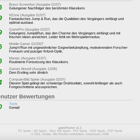
Bravo Screenfun (Ausgabe 01/07)
6
Gelungener Nachfolger des berühmten Klassikers
NZone (Ausgabe 01/07)
9
Fantastisches Jump & Run, das die Qualitäten des Vorgängers einfängt und
optimal ausbaut.
GamePro (Ausgabe 01/07)
9
Gelungens Jump&Run, das den Charme des Vorgängers einfängt und mit
frischen Ideen anreichert. Leider fehlt ein Mehrspielermodus.
Mobile Gamer 01/2007
6
Jump’n’Run mit ungewöhnlicher Gegnerbekämpfung, motivierendem Forscher-
Freiraum und putziger Kritzel-Optik.
Maniac (Ausgabe 01/07)
6
Routinierte Fortsetzung des Klassikers.
Games Aktuell (Ausgabe 12/06)
6
Dem Erstling sehr ähnlich
ComputerBild Spiele (Ausgabe 02/07)
4
Diesem Spiel gelingt der schwierige Drahtseilakt, sowohl Anfänger als auch
Fortgeschrittene anzusprechen.
nutzer Bewertungen
Toshi
0
Genial!
gameFactor v1.1
PC Spiele
-
Wii Spiele
-
Xbox 360 Spiele
-
PS3 Spiele
-
NDS Spiele
-
PSP Spiele
© 2011, Sunlab. Alle Rechte vorbehalten.
Impressum
|
AGB