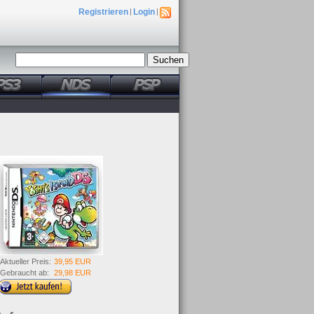
Registrieren
|
Login
|
Aktueller Preis:
39,95 EUR
Gebraucht ab:
29,98 EUR