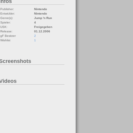
Infos
Publisher:
Nintendo
Entwickler:
Nintendo
Genre(s):
Jump 'n Run
Spieler:
4
USK:
Freigegeben
Release:
01.12.2006
gF Besitzer
2
Wishlist
1
Screenshots
Videos