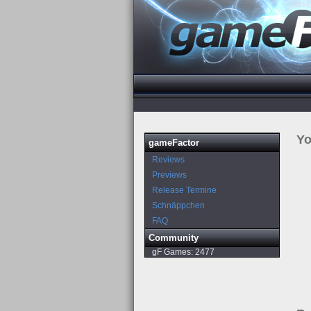
Yo
gameFactor
Reviews
Previews
Release Termine
Schnäppchen
FAQ
Community
gF Games:
2477