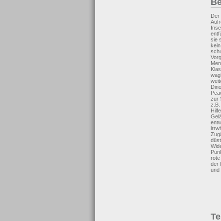
Be
Der 
Aufr
Inse
entf
sie 
kein
sch
Vorg
Men
Klas
wagh
weit
Dino
Peac
zur 
z.B.
Hilf
Gelä
entw
irrw
Zug
düst
Wide
Punk
rote
der 
und 
Te