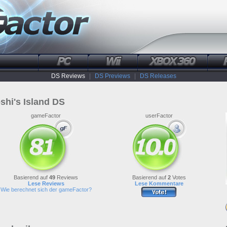
DS Reviews
|
DS Previews
|
DS Releases
shi's Island DS
gameFactor
userFactor
Basierend auf
49
Reviews
Basierend auf
2
Votes
Lese Reviews
Lese Kommentare
Wie berechnet sich der gameFactor?