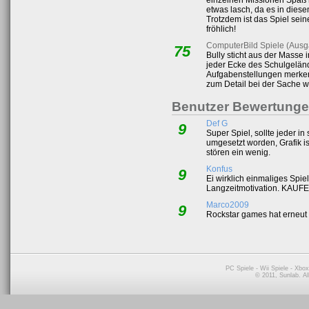
einzelnen Missionen Spaß 
etwas lasch, da es in diesem
Trotzdem ist das Spiel sein
fröhlich!
ComputerBild Spiele (Ausg
75
Bully sticht aus der Masse 
jeder Ecke des Schulgeländ
Aufgabenstellungen merken 
zum Detail bei der Sache w
Benutzer Bewertung
Def G
9
Super Spiel, sollte jeder i
umgesetzt worden, Grafik is
stören ein wenig.
Konfus
9
Ei wirklich einmaliges Spiel
Langzeitmotivation. KA
Marco2009
9
Rockstar games hat erneut 
PC Spiele
-
Wii Spiele
-
Xbox
© 2011, Sunlab. A