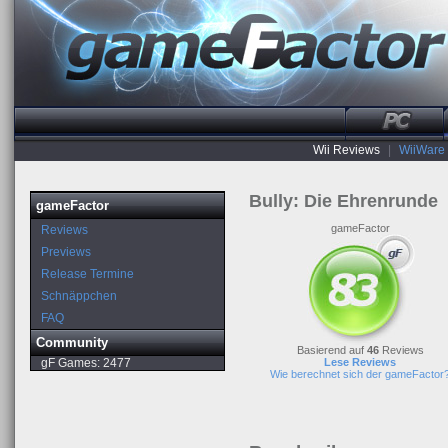
Wii Reviews
|
WiiWare
Bully: Die Ehrenrunde
gameFactor
gameFactor
Reviews
Previews
Release Termine
Schnäppchen
FAQ
Community
Basierend auf
46
Reviews
gF Games:
2477
Lese Reviews
Wie berechnet sich der gameFactor