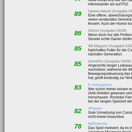
Nette extras und die Wii-
interessanter als auf PS2.
Games Aktuell (Ausgabe 04
89
Eine offene, abwechslungsr
vielen versteckten Gimmick
fesseln. Auch der Humor ko
NZone (Ausgabe 04/08)
86
Wenn doch nur alle Portier
Gerade echte Gamer dürfen
Wii Magazin (Ausgabe 03/
85
Nahrhaftes Futter für die 
nächsten Generation.
GamePro (Ausgabe 04/08)
85
Angesichts langer Ladepau
nachsitzen, während die Wi
Bewegungssteuerung das Kl
hat, greift eindeutig zur N
K-Videogames
83
Wer schon immer wissen wol
(Anti-)Helden gewesen sein
reinschauen. Rockstar-Fan
bei der langen Spielzeit st
4Players
82
Gute Umsetzung von Canis C
nicht immer brauchbar.
MyNintendo
78
Das Spiel motiviert, da es 