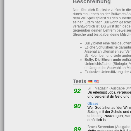
Beschreibung
Nun führt dich Rockstar zurück in die
durch ein Leben an der Bullworth Acad
dem Wii Spiel spielst du den pubert
seinen Eltern nach Bullworth geschic
verantwortlich ist. Du wirst dich ge
gegenüber deinen Lehrern beweisen
Streiche und bist dabei deine Mitsch
Bully bietet eine riesige, offe
Etliche Schulstreiche garant
Arsenal an Utensilien zur Ve
Stinkbomben und viele ander
Bully: Die Ehrenrunde
enthäl
Unterrichtsfächer (Biologie,
umfangreiche Auswahl an Mi
Exklusive Unterstützung der 
Tests
SFT Magazin (Ausgabe 04/
92
Du erledigst Jobs, verprüge
und verdienst dir Geld und
GBase
90
Wer Godfather auf der Wii 
Setting mit der Schule und 
unbedingt zuschlagen, zum
erhältlich ist.
Bravo Screenfun (Ausgabe
89