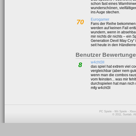
schon fast eines Warnhinwe
wunderschönen, vielfältige
ins Auge stechen.
Eurogamer
70
Fans der Reihe bekommen v
werden auf keinen Fall entt
wundern, wenn in absehbare
mir nichts dir nichts – ein
Generation Devil May Cry“ i
seit heute in den Händlerre
Benutzer Bewertung
w4cht3ll
8
das spiel hat extrem viel co
vergleichbar (aber nem gut
wenn man die combos raus h
vom feinsten... was mir fehl
durchspielen hat man nich me
mfg w4cht3l
PC Spiele
-
Wii Spiele
-
Xbox
© 2011, Sunlab. A