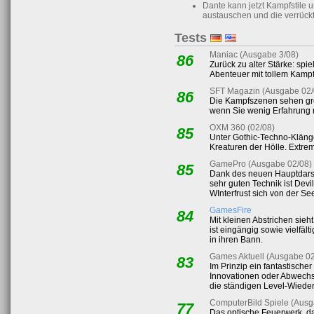
Dante kann jetzt Kampfstile 
austauschen und die verrück
Tests
Maniac (Ausgabe 3/08)
86
Zurück zu alter Stärke: spie
Abenteuer mit tollem Kamp
SFT Magazin (Ausgabe 02/
86
Die Kampfszenen sehen gro
wenn Sie wenig Erfahrung m
OXM 360 (02/08)
85
Unter Gothic-Techno-Kläng
Kreaturen der Hölle. Extrem
GamePro (Ausgabe 02/08)
85
Dank des neuen Hauptdars
sehr guten Technik ist Devi
WInterfrust sich von der See
GamesFire
84
Mit kleinen Abstrichen sie
ist eingängig sowie vielfält
in ihren Bann.
Games Aktuell (Ausgabe 02
83
Im Prinzip ein fantastischer
Innovationen oder Abwechsl
die ständigen Level-Wiede
ComputerBild Spiele (Ausg
77
Das optische Feuerwerk, da