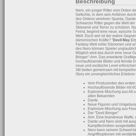
Beschreibung
Nero, ein junger Ritter vom Orden d
Gefechts, in dem sein Anführer durch 
des Ordens verehren Sparda, Dantes 
Schwarzer Ritter gegen die Welt der
Sklaverei und Terror zu schützen. 
Feind, beginnt eine neue, epische 
Welt. Doch wer ist der wahre Gegner?
dämonischen Kräfte? "
Devil May Cr
Fantasy Welt voller Dämonen und and
des Nero können Spieler unglaublic
Möglich wird das durch eine neue G
Bringer"-Arm. Das erweiterte Grafik
hochauflösende Bilder und feinste 
neue und exotische Level erforsche
Stil bieten gemeinsam mit beispiel
Story ein unvergleichliches Erlebnis
Vom Produzenten des ersten D
Hochauflösende Bilder mit 6
Explosive Mischung aus Alt u
alten Bekannten
Dante.
Neue Figuren und Umgebun
Explosive Mischung aus Feu
Der "Devil Bringer"
Arm. Eine brandneue Waffe, 
Dante und Nero sind mit aus
Kampftechniken ausgestattet
Nero kann seinem Schwert bi
Angriffsoptionen mit verstärk