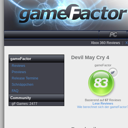
Xbox 360 Reviews
|
X
Devil May Cry 4
gameFactor
gameFactor
Reviews
Previews
Release Termine
Schnäppchen
FAQ
Community
Basierend auf
67
Reviews
gF Games:
2477
Lese Reviews
Wie berechnet sich der gameFactor