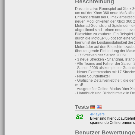
Beschreibung
Das ultimative Rennspiel auf Xbox 3
um auf der Xbox 360 neue Maßstäbe
Entwicklerteam bei Climax arbeitet 
neuen Möglichkeiten der Xbox 360 zu 
Motorrad-Sounds und Spielmodi - di
abgestimmt sind - einen neuen Leve
Bildschirm zu zaubern. Ein Beispiel 
durch die MotoGP 06 optisch eine vö
hierfür ist die Leistungsfähigkeit der
Motorräder auf den Bildschirm zaube
überzeugende Einbindung der Masch
- 17 Strecken der Saison 2005!
- 3 neue Strecken - Shanghai, Istan
- Alle Teams und Fahrer der Saison 
- Saison 2006 als kompletter Gratis
- Neuer Extremmodus mit 17 Strecke
- Neue Soundeffekte!
- Grafische Detailverliebtheit, die d
wird!
- Ausgereifter Online-Modus über Xb
- Handbuch und Bildschirmtext in De
Tests
4Players
82
Biker sind hier gut aufgeho
spannende Onlinerennen si
Benutzer Bewertung