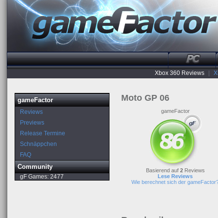
Xbox 360 Reviews
|
X
Moto GP 06
gameFactor
gameFactor
Reviews
Previews
Release Termine
Schnäppchen
FAQ
Community
Basierend auf
2
Reviews
gF Games:
2477
Lese Reviews
Wie berechnet sich der gameFactor