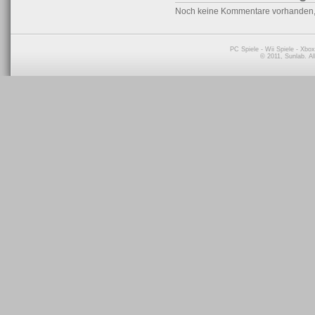
Noch keine Kommentare vorhanden
PC Spiele
-
Wii Spiele
-
Xbox
© 2011, Sunlab. A