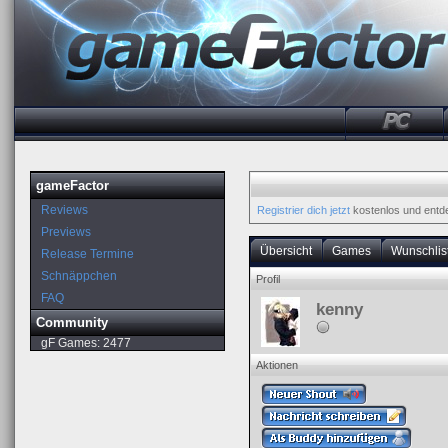
gameFactor
Reviews
Registrier dich jetzt
kostenlos und entd
Previews
Übersicht
Games
Wunschlis
Release Termine
Schnäppchen
Profil
FAQ
kenny
Community
gF Games:
2477
Aktionen