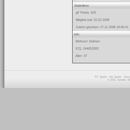
Statistiken
gF Points:
625
Mitglied seit:
02.02.2008
Zuletzt gesehen:
27.11.2008 18:06:41
Info
Wohnort: Dülmen
ICQ: 244052083
Alter:
37
PC Spiele
-
Wii Spiele
-
Xbox
© 2011, Sunlab. A