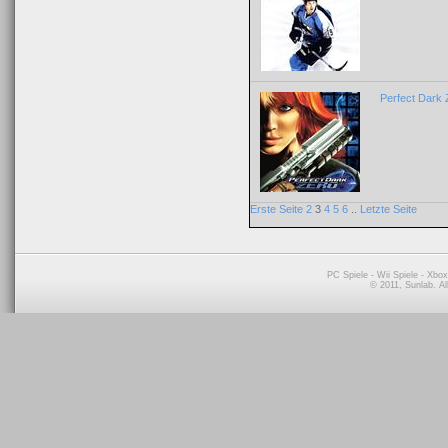
Perfect Dark 
Erste Seite
2
3
4
5
6
..
Letzte Seite
PC Spiele
-
Wii Spiele
-
Xbox
© 2011, Sunlab. A